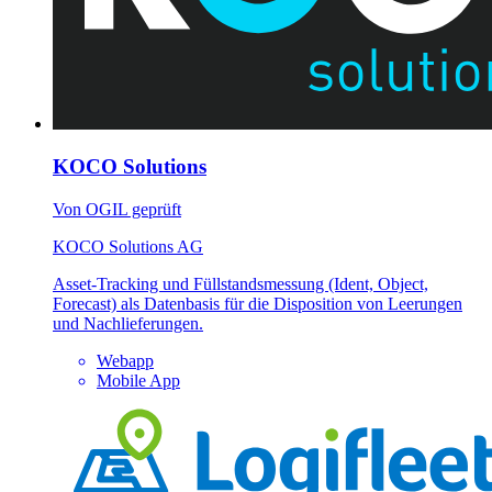
KOCO Solutions
Von OGIL geprüft
KOCO Solutions AG
Asset-Tracking und Füllstandsmessung (Ident, Object,
Forecast) als Datenbasis für die Disposition von Leerungen
und Nachlieferungen.
Webapp
Mobile App