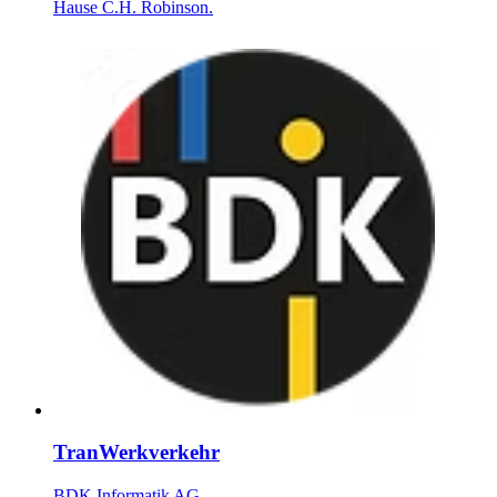
Hause C.H. Robinson.
TranWerkverkehr
BDK Informatik AG