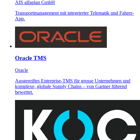
AIS alfaplan GmbH
Transportmanagement mit integrierter Telematik und Fahrer-
App.
Oracle TMS
Oracle
Ausgereiftes Enterprise-TMS für grosse Unternehmen und
komplexe, globale Supply Chains – von Gartner führend
bewertet.