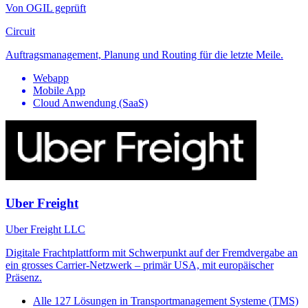
Von OGIL geprüft
Circuit
Auftragsmanagement, Planung und Routing für die letzte Meile.
Webapp
Mobile App
Cloud Anwendung (SaaS)
Uber Freight
Uber Freight LLC
Digitale Frachtplattform mit Schwerpunkt auf der Fremdvergabe an
ein grosses Carrier-Netzwerk – primär USA, mit europäischer
Präsenz.
Alle
127
Lösungen in
Transportmanagement Systeme (TMS)