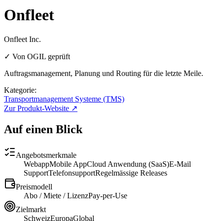
Onfleet
Onfleet Inc.
✓ Von OGIL geprüft
Auftragsmanagement, Planung und Routing für die letzte Meile.
Kategorie:
Transportmanagement Systeme (TMS)
Zur Produkt-Website ↗
Auf einen Blick
Angebotsmerkmale
Webapp
Mobile App
Cloud Anwendung (SaaS)
E-Mail
Support
Telefonsupport
Regelmässige Releases
Preismodell
Abo / Miete / Lizenz
Pay-per-Use
Zielmarkt
Schweiz
Europa
Global