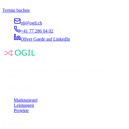
mir.
Termin buchen
oli@ogil.ch
+41 77 286 04 02
Oliver Gaede auf LinkedIn
Unabhängige Beratung zur Optimierung von Transport und
Logistik. Neutraler Marktspiegel für Logistiksoftware.
Navigation
Marktspiegel
Leistungen
Projekte
Kontakt