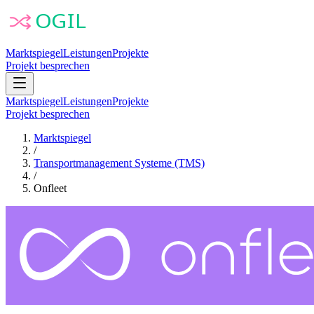
Marktspiegel
Leistungen
Projekte
Projekt besprechen
Marktspiegel
Leistungen
Projekte
Projekt besprechen
Marktspiegel
/
Transportmanagement Systeme (TMS)
/
Onfleet