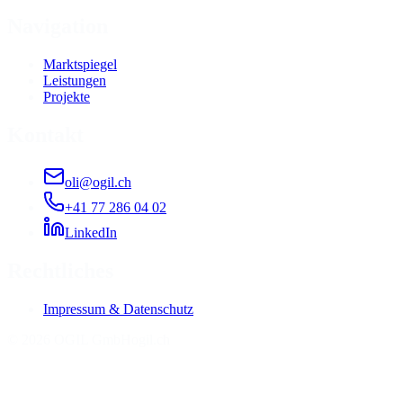
Navigation
Marktspiegel
Leistungen
Projekte
Kontakt
oli@ogil.ch
+41 77 286 04 02
LinkedIn
Rechtliches
Impressum & Datenschutz
©
2026
OGIL GmbH
ogil.ch