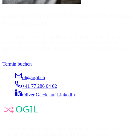
Unsicher, ob KOCO Solutions zu deinem
Betrieb passt?
Gerne begleite ich dich anbieterneutral bei der Evaluation und
Auswahl der passenden Lösung. Buche jetzt einen für dich
passenden Termin für einen ersten unverbindlichen Austausch mit
mir.
Termin buchen
oli@ogil.ch
+41 77 286 04 02
Oliver Gaede auf LinkedIn
Unabhängige Beratung zur Optimierung von Transport und
Logistik. Neutraler Marktspiegel für Logistiksoftware.