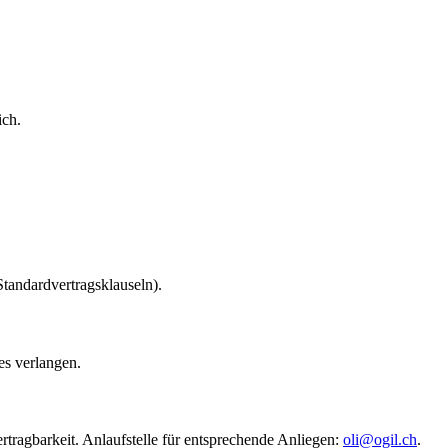
ich.
Standardvertragsklauseln).
es verlangen.
ragbarkeit. Anlaufstelle für entsprechende Anliegen:
oli@ogil.ch
.