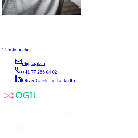
Besprich dein Projekt mit mir.
Ob in einem Video-Call oder bei einem Getränk bei dir vor Ort: Ich f
Termin buchen
oli@ogil.ch
+41 77 286 04 02
Oliver Gaede auf LinkedIn
Unabhängige Beratung zur Optimierung von Transport und Logistik. N
Navigation