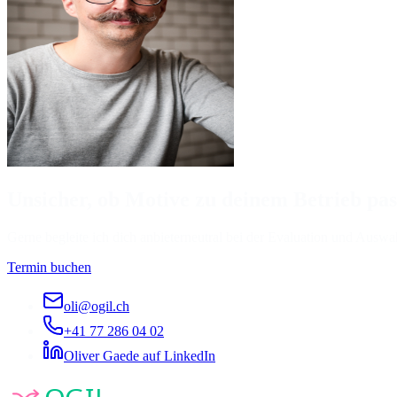
Unsicher, ob Motive zu deinem Betrieb pas
Gerne begleite ich dich anbieterneutral bei der Evaluation und Auswa
Termin buchen
oli@ogil.ch
+41 77 286 04 02
Oliver Gaede auf LinkedIn