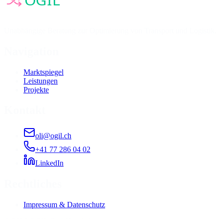
Unabhängige Beratung zur Optimierung von Transport und Logistik. N
Navigation
Marktspiegel
Leistungen
Projekte
Kontakt
oli@ogil.ch
+41 77 286 04 02
LinkedIn
Rechtliches
Impressum & Datenschutz