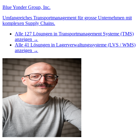
Blue Yonder Group, Inc.
Umfangreiches Transportmanagement für grosse Unternehmen mit
komplexen Supply Chains.
Alle
127
Lösungen in
Transportmanagement Systeme (TMS)
anzeigen →
Alle
41
Lösungen in
Lagerverwaltungssysteme (LVS / WMS)
anzeigen →