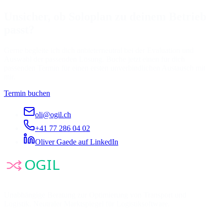
Unsicher, ob Soloplan zu deinem Betrieb
passt?
Gerne begleite ich dich anbieterneutral bei der Evaluation und
Auswahl der passenden Lösung. Buche jetzt einen für dich
passenden Termin für einen ersten unverbindlichen Austausch mit
mir.
Termin buchen
oli@ogil.ch
+41 77 286 04 02
Oliver Gaede auf LinkedIn
Unabhängige Beratung zur Optimierung von Transport und
Logistik. Neutraler Marktspiegel für Logistiksoftware.