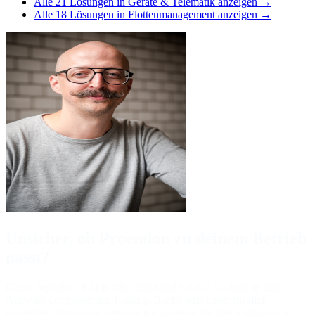
Alle
21
Lösungen in
Geräte & Telematik
anzeigen →
Alle
18
Lösungen in
Flottenmanagement
anzeigen →
Unsicher, ob Proemion zu deinem Betrieb
passt?
Gerne begleite ich dich anbieterneutral bei der Evaluation und
Auswahl der passenden Lösung. Buche jetzt einen für dich
passenden Termin für einen ersten unverbindlichen Austausch mit