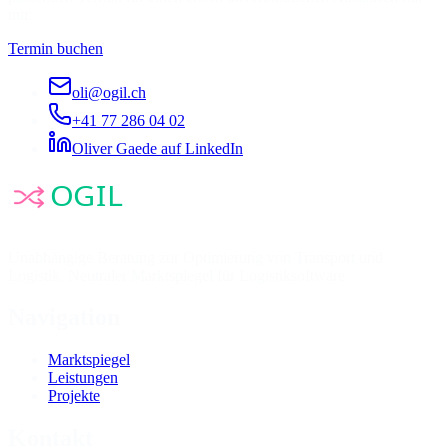
mir.
Termin buchen
oli@ogil.ch
+41 77 286 04 02
Oliver Gaede auf LinkedIn
Unabhängige Beratung zur Optimierung von Transport und
Logistik. Neutraler Marktspiegel für Logistiksoftware.
Navigation
Marktspiegel
Leistungen
Projekte
Kontakt