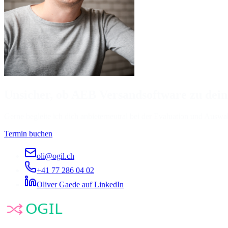
Unsicher, ob AEB Versandsoftware zu dein
Gerne begleite ich dich anbieterneutral bei der Evaluation und Auswa
Termin buchen
oli@ogil.ch
+41 77 286 04 02
Oliver Gaede auf LinkedIn