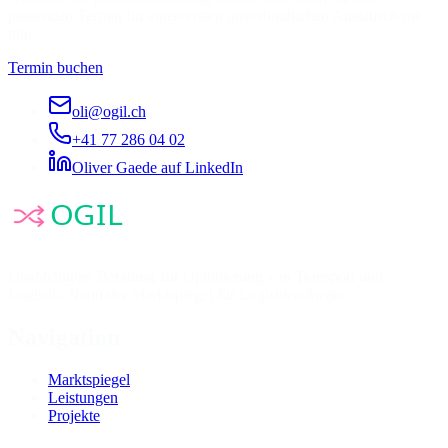
passenden Termin für einen ersten unverbindlichen Austausch mit
mir.
Termin buchen
oli@ogil.ch
+41 77 286 04 02
Oliver Gaede auf LinkedIn
Unabhängige Beratung zur Optimierung von Transport und
Logistik. Neutraler Marktspiegel für Logistiksoftware.
Navigation
Marktspiegel
Leistungen
Projekte