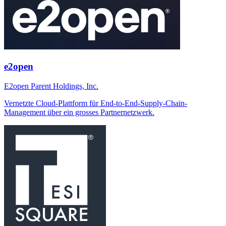
e2open
E2open Parent Holdings, Inc.
Vernetzte Cloud-Plattform für End-to-End-Supply-Chain-
Management über ein grosses Partnernetzwerk.