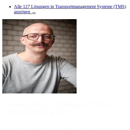
Alle
127
Lösungen in
Transportmanagement Systeme (TMS)
anzeigen →
Unsicher, ob C.H. Robinson (TMC) zu
deinem Betrieb passt?
Gerne begleite ich dich anbieterneutral bei der Evaluation und
Auswahl der passenden Lösung. Buche jetzt einen für dich