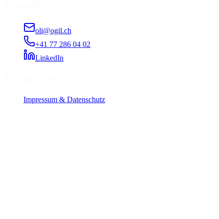
Kontakt
oli@ogil.ch
+41 77 286 04 02
LinkedIn
Rechtliches
Impressum & Datenschutz
©
2026
OGIL GmbH
ogil.ch