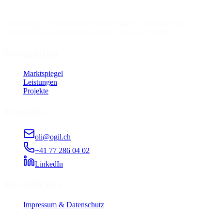
Unabhängige Beratung zur Optimierung von Transport und
Logistik. Neutraler Marktspiegel für Logistiksoftware.
Navigation
Marktspiegel
Leistungen
Projekte
Kontakt
oli@ogil.ch
+41 77 286 04 02
LinkedIn
Rechtliches
Impressum & Datenschutz