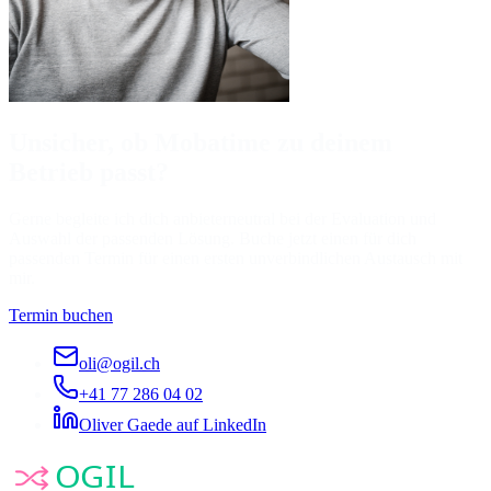
Unsicher, ob Mobatime zu deinem
Betrieb passt?
Gerne begleite ich dich anbieterneutral bei der Evaluation und
Auswahl der passenden Lösung. Buche jetzt einen für dich
passenden Termin für einen ersten unverbindlichen Austausch mit
mir.
Termin buchen
oli@ogil.ch
+41 77 286 04 02
Oliver Gaede auf LinkedIn