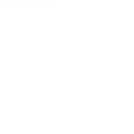
©
2026
OGIL GmbH
ogil.ch