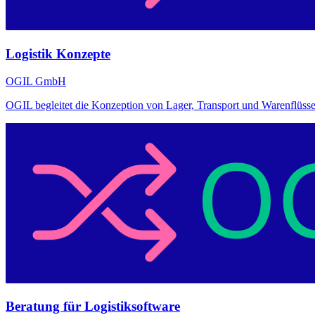
Logistik Konzepte
OGIL GmbH
OGIL begleitet die Konzeption von Lager, Transport und Warenflüsse
Beratung für Logistiksoftware