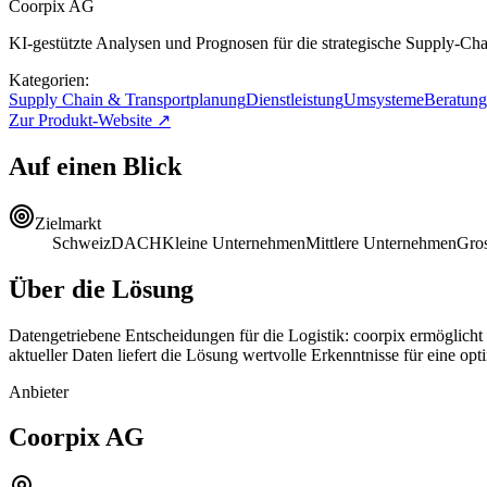
Coorpix AG
KI-gestützte Analysen und Prognosen für die strategische Supply-Ch
Kategorien:
Supply Chain & Transportplanung
Dienstleistung
Umsysteme
Beratung
Zur Produkt-Website ↗
Auf einen Blick
Zielmarkt
Schweiz
DACH
Kleine Unternehmen
Mittlere Unternehmen
Gro
Über die Lösung
Datengetriebene Entscheidungen für die Logistik: coorpix ermöglicht f
aktueller Daten liefert die Lösung wertvolle Erkenntnisse für eine o
Anbieter
Coorpix AG