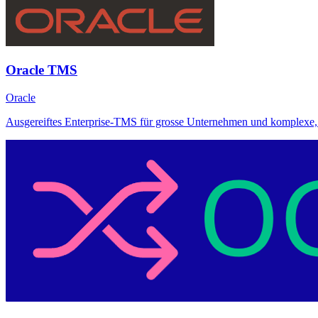
Oracle TMS
Oracle
Ausgereiftes Enterprise-TMS für grosse Unternehmen und komplexe, 