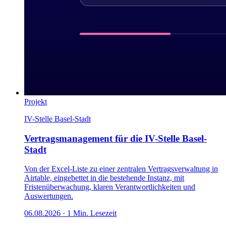
Projekt
IV-Stelle Basel-Stadt
Vertragsmanagement für die IV-Stelle Basel-
Stadt
Von der Excel-Liste zu einer zentralen Vertragsverwaltung in
Airtable, eingebettet in die bestehende Instanz, mit
Fristenüberwachung, klaren Verantwortlichkeiten und
Auswertungen.
06.08.2026
·
1
Min. Lesezeit