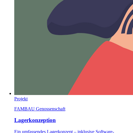
Projekt
FAMBAU Genossenschaft
Lagerkonzeption
Ein umfassendes Lagerkonzept – inklusive Software-