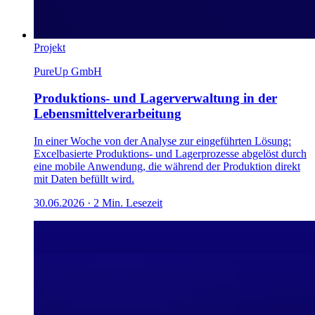
Projekt
PureUp GmbH
Produktions- und Lagerverwaltung in der
Lebensmittelverarbeitung
In einer Woche von der Analyse zur eingeführten Lösung:
Excelbasierte Produktions- und Lagerprozesse abgelöst durch
eine mobile Anwendung, die während der Produktion direkt
mit Daten befüllt wird.
30.06.2026
·
2
Min. Lesezeit