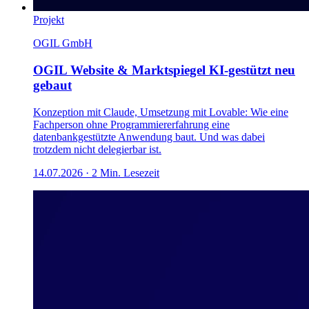
Projekt
OGIL GmbH
OGIL Website & Marktspiegel KI-gestützt neu
gebaut
Konzeption mit Claude, Umsetzung mit Lovable: Wie eine
Fachperson ohne Programmiererfahrung eine
datenbankgestützte Anwendung baut. Und was dabei
trotzdem nicht delegierbar ist.
14.07.2026
·
2
Min. Lesezeit