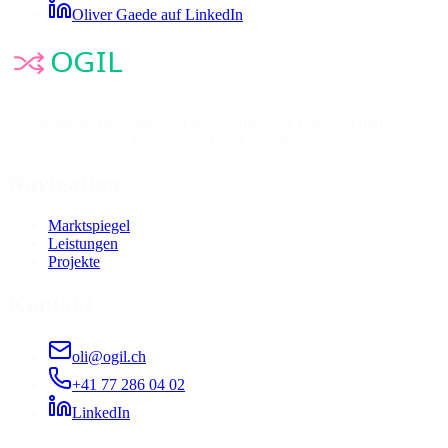
Oliver Gaede auf LinkedIn
Unabhängige Beratung zur Optimierung von Transport und
Logistik. Neutraler Marktspiegel für Logistiksoftware.
Navigation
Marktspiegel
Leistungen
Projekte
Kontakt
oli@ogil.ch
+41 77 286 04 02
LinkedIn