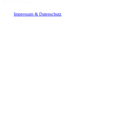
Rechtliches
Impressum & Datenschutz
©
2026
OGIL GmbH
ogil.ch