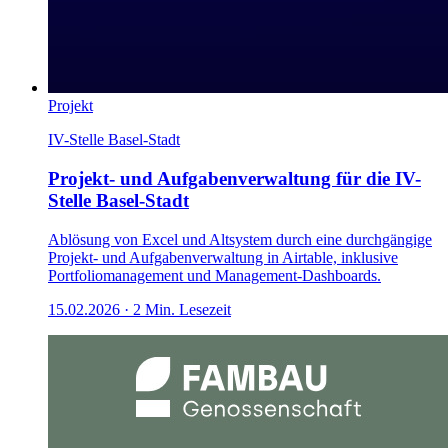
Projekt
IV-Stelle Basel-Stadt
Projekt- und Aufgabenverwaltung für die IV-
Stelle Basel-Stadt
Ablösung von Excel und Altsystem durch eine durchgängige
Projekt- und Aufgabenverwaltung in Airtable, inklusive
Portfoliomanagement und Management-Dashboards.
15.02.2026
·
2
Min. Lesezeit