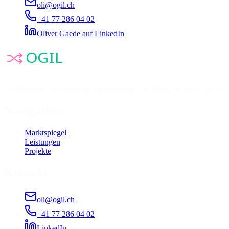
oli@ogil.ch
+41 77 286 04 02
Oliver Gaede auf LinkedIn
Unabhängige Beratung zur Optimierung von Transport und Logistik. N
Navigation
Marktspiegel
Leistungen
Projekte
Kontakt
oli@ogil.ch
+41 77 286 04 02
LinkedIn