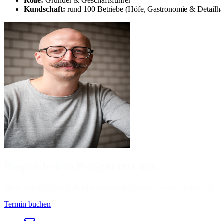
Rolle:
Gründer & Geschäftsführer
Kundschaft:
rund 100 Betriebe (Höfe, Gastronomie & Detailh
Besprich dein Projekt mit mir.
Ob in einem Video-Call oder bei einem Getränk bei dir vor Ort: Ich f
Termin buchen