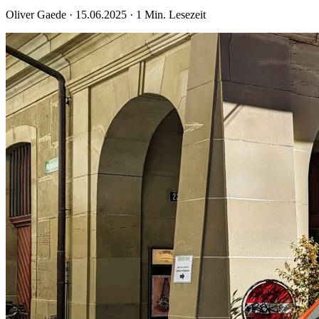
Oliver Gaede
·
15.06.2025
·
1
Min. Lesezeit