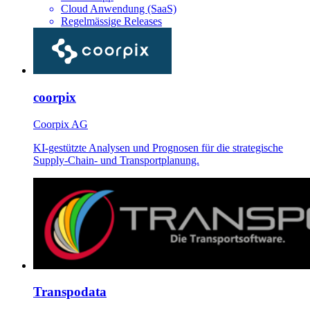
Cloud Anwendung (SaaS)
Regelmässige Releases
coorpix
Coorpix AG
KI-gestützte Analysen und Prognosen für die strategische
Supply-Chain- und Transportplanung.
Transpodata