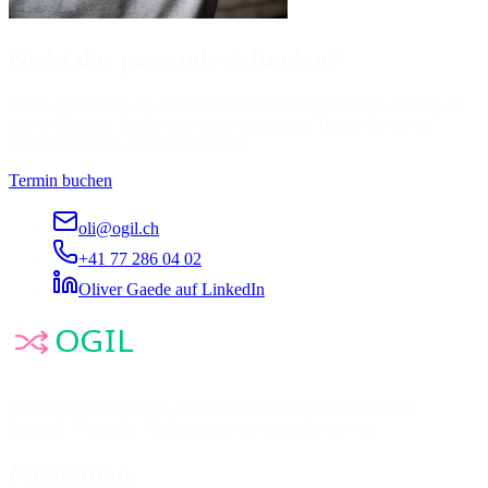
Nicht das passende gefunden?
Gerne unterstütze ich bei der Evaluation der passenden Lösung für
deinen Betrieb. Buche jetzt einen passenden Termin für einen
unverbindlichen Austausch mit mir.
Termin buchen
oli@ogil.ch
+41 77 286 04 02
Oliver Gaede auf LinkedIn
Unabhängige Beratung zur Optimierung von Transport und
Logistik. Neutraler Marktspiegel für Logistiksoftware.
Navigation