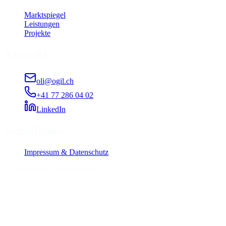
Marktspiegel
Leistungen
Projekte
Kontakt
oli@ogil.ch
+41 77 286 04 02
LinkedIn
Rechtliches
Impressum & Datenschutz
©
2026
OGIL GmbH
ogil.ch