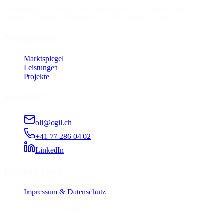
Unabhängige Beratung zur Optimierung von Transport und
Logistik. Neutraler Marktspiegel für Logistiksoftware.
Navigation
Marktspiegel
Leistungen
Projekte
Kontakt
oli@ogil.ch
+41 77 286 04 02
LinkedIn
Rechtliches
Impressum & Datenschutz
©
2026
OGIL GmbH
ogil.ch