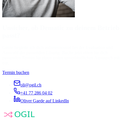
Unsicher, ob Dematic zu deinem Betrieb
passt?
Gerne begleite ich dich anbieterneutral bei der Evaluation und
Auswahl der passenden Lösung. Buche jetzt einen für dich
passenden Termin für einen ersten unverbindlichen Austausch mit
mir.
Termin buchen
oli@ogil.ch
+41 77 286 04 02
Oliver Gaede auf LinkedIn