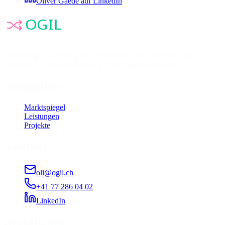
Oliver Gaede auf LinkedIn
Unabhängige Beratung zur Optimierung von Transport und
Logistik. Neutraler Marktspiegel für Logistiksoftware.
Navigation
Marktspiegel
Leistungen
Projekte
Kontakt
oli@ogil.ch
+41 77 286 04 02
LinkedIn
Rechtliches