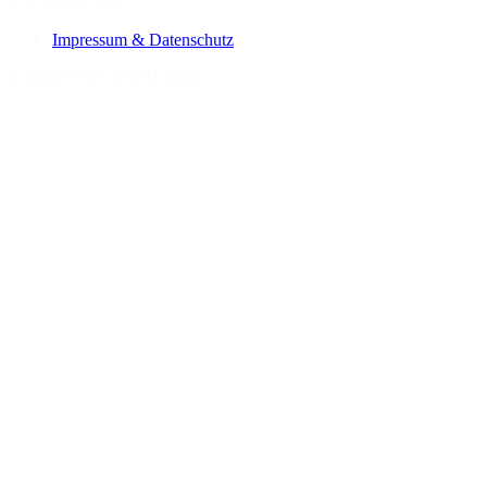
Impressum & Datenschutz
©
2026
OGIL GmbH
ogil.ch