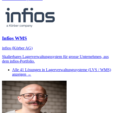
Infios WMS
infios (Körber AG)
Skalierbares Lagerverwaltungssystem für grosse Unternehmen, aus
dem infios-Portfolio.
Alle
41
Lösungen in
Lagerverwaltungssysteme (LVS / WMS)
anzeigen →