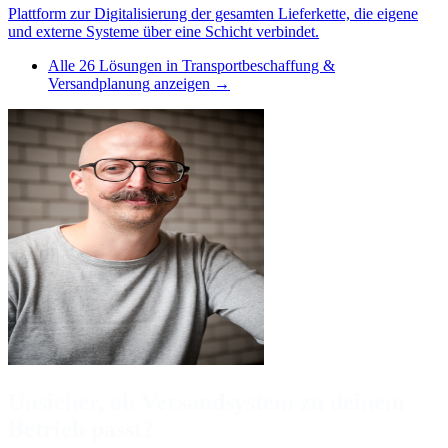
Plattform zur Digitalisierung der gesamten Lieferkette, die eigene
und externe Systeme über eine Schicht verbindet.
Alle
26
Lösungen in
Transportbeschaffung &
Versandplanung
anzeigen →
Unsicher, ob Versandsystem zu deinem
Betrieb passt?