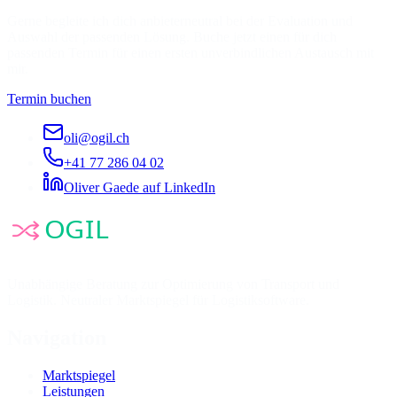
Gerne begleite ich dich anbieterneutral bei der Evaluation und
Auswahl der passenden Lösung. Buche jetzt einen für dich
passenden Termin für einen ersten unverbindlichen Austausch mit
mir.
Termin buchen
oli@ogil.ch
+41 77 286 04 02
Oliver Gaede auf LinkedIn
Unabhängige Beratung zur Optimierung von Transport und
Logistik. Neutraler Marktspiegel für Logistiksoftware.
Navigation
Marktspiegel
Leistungen