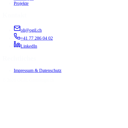
Projekte
Kontakt
oli@ogil.ch
+41 77 286 04 02
LinkedIn
Rechtliches
Impressum & Datenschutz
©
2026
OGIL GmbH
ogil.ch