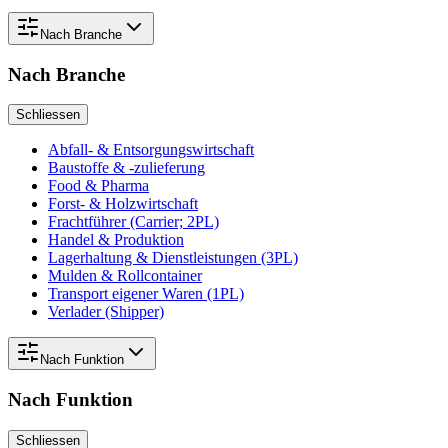
Nach
Branche
Nach
Branche
Schliessen
Abfall- & Entsorgungswirtschaft
Baustoffe & -zulieferung
Food & Pharma
Forst- & Holzwirtschaft
Frachtführer (Carrier; 2PL)
Handel & Produktion
Lagerhaltung & Dienstleistungen (3PL)
Mulden & Rollcontainer
Transport eigener Waren (1PL)
Verlader (Shipper)
Nach
Funktion
Nach
Funktion
Schliessen