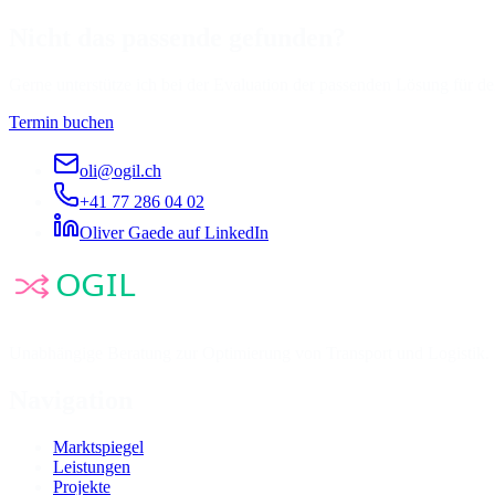
Nicht das passende gefunden?
Gerne unterstütze ich bei der Evaluation der passenden Lösung für de
Termin buchen
oli@ogil.ch
+41 77 286 04 02
Oliver Gaede auf LinkedIn
Unabhängige Beratung zur Optimierung von Transport und Logistik. N
Navigation
Marktspiegel
Leistungen
Projekte