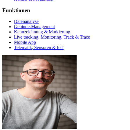
Funktionen
Datenanalyse
Gebinde-Management
Kennzeichnung & Markierung
Live tracking, Monitoring, Track & Trace
Mobile App
Telematik, Sensoren & IoT