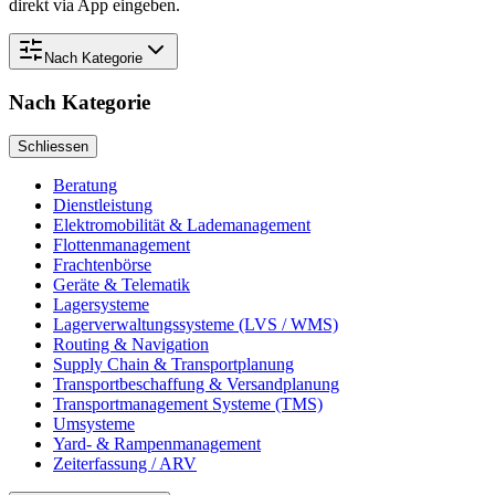
direkt via App eingeben.
Nach
Kategorie
Nach
Kategorie
Schliessen
Beratung
Dienstleistung
Elektromobilität & Lademanagement
Flottenmanagement
Frachtenbörse
Geräte & Telematik
Lagersysteme
Lagerverwaltungssysteme (LVS / WMS)
Routing & Navigation
Supply Chain & Transportplanung
Transportbeschaffung & Versandplanung
Transportmanagement Systeme (TMS)
Umsysteme
Yard- & Rampenmanagement
Zeiterfassung / ARV