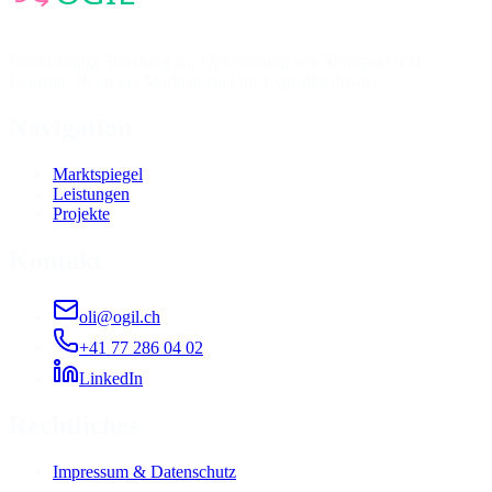
Unabhängige Beratung zur Optimierung von Transport und
Logistik. Neutraler Marktspiegel für Logistiksoftware.
Navigation
Marktspiegel
Leistungen
Projekte
Kontakt
oli@ogil.ch
+41 77 286 04 02
LinkedIn
Rechtliches
Impressum & Datenschutz