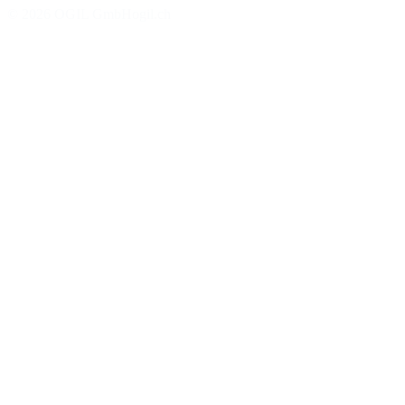
©
2026
OGIL GmbH
ogil.ch