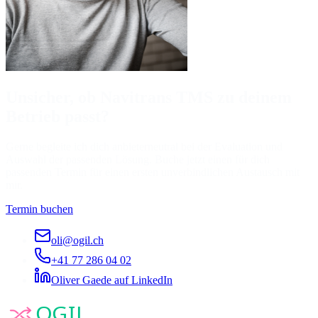
Unsicher, ob Navitrans TMS zu deinem
Betrieb passt?
Gerne begleite ich dich anbieterneutral bei der Evaluation und
Auswahl der passenden Lösung. Buche jetzt einen für dich
passenden Termin für einen ersten unverbindlichen Austausch mit
mir.
Termin buchen
oli@ogil.ch
+41 77 286 04 02
Oliver Gaede auf LinkedIn