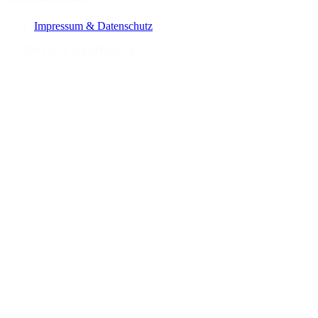
Impressum & Datenschutz
©
2026
OGIL GmbH
ogil.ch