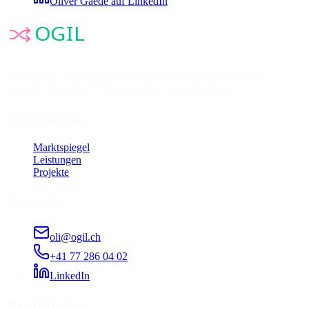
Oliver Gaede auf LinkedIn
Unabhängige Beratung zur Optimierung von Transport und
Logistik. Neutraler Marktspiegel für Logistiksoftware.
Navigation
Marktspiegel
Leistungen
Projekte
Kontakt
oli@ogil.ch
+41 77 286 04 02
LinkedIn
Rechtliches