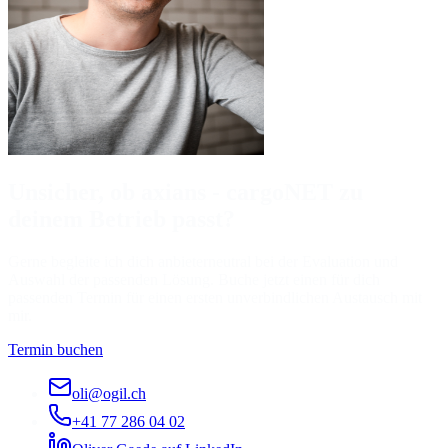
Unsicher, ob axians - cargoNET zu
deinem Betrieb passt?
Gerne begleite ich dich anbieterneutral bei der Evaluation und
Auswahl der passenden Lösung. Buche jetzt einen für dich
passenden Termin für einen ersten unverbindlichen Austausch mit
mir.
Termin buchen
oli@ogil.ch
+41 77 286 04 02