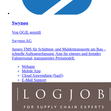
Swynoo
Von OGIL geprüft
Swynoo AG
Junges TMS für Schüttgut- und Muldentransporte am Bau –
schnelle Auftragserfassung, App für eigenes und fremdes
Fahrpersonal, transparentes Preismodell.
Webapp
Mobile App
Cloud Anwendung (SaaS)
E-Mail Support