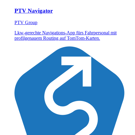
PTV Navigator
PTV Group
Lkw-gerechte Navigations-App fürs Fahrpersonal mit
profilgenauem Routing auf TomTom-Karten.