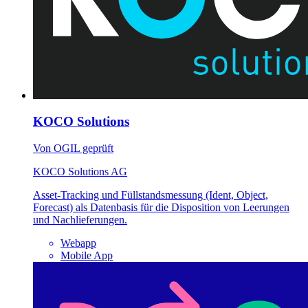
KOCO Solutions
Von OGIL geprüft
KOCO Solutions AG
Asset-Tracking und Füllstandsmessung (Ident, Object,
Forecast) als Datenbasis für die Disposition von Leerungen
und Nachlieferungen.
Webapp
Mobile App