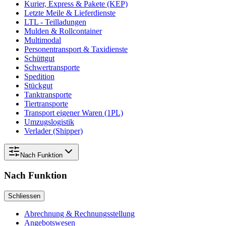
Kurier, Express & Pakete (KEP)
Letzte Meile & Lieferdienste
LTL - Teilladungen
Mulden & Rollcontainer
Multimodal
Personentransport & Taxidienste
Schüttgut
Schwertransporte
Spedition
Stückgut
Tanktransporte
Tiertransporte
Transport eigener Waren (1PL)
Umzugslogistik
Verlader (Shipper)
Nach
Funktion
Nach
Funktion
Schliessen
Abrechnung & Rechnungsstellung
Angebotswesen