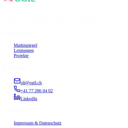
Unabhängige Beratung zur Optimierung von Transport und
Logistik. Neutraler Marktspiegel für Logistiksoftware.
Navigation
Marktspiegel
Leistungen
Projekte
Kontakt
oli@ogil.ch
+41 77 286 04 02
LinkedIn
Rechtliches
Impressum & Datenschutz