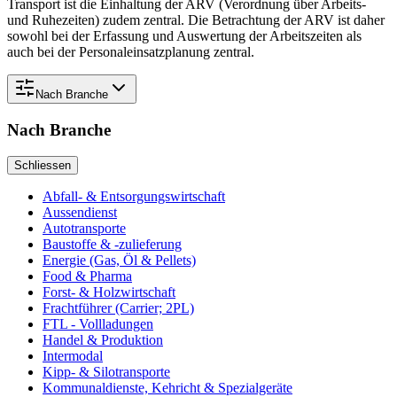
Transport ist die Einhaltung der ARV (Verordnung über Arbeits-
und Ruhezeiten) zudem zentral. Die Betrachtung der ARV ist daher
sowohl bei der Erfassung und Auswertung der Arbeitszeiten als
auch bei der Personaleinsatzplanung zentral.
Nach
Branche
Nach
Branche
Schliessen
Abfall- & Entsorgungswirtschaft
Aussendienst
Autotransporte
Baustoffe & -zulieferung
Energie (Gas, Öl & Pellets)
Food & Pharma
Forst- & Holzwirtschaft
Frachtführer (Carrier; 2PL)
FTL - Vollladungen
Handel & Produktion
Intermodal
Kipp- & Silotransporte
Kommunaldienste, Kehricht & Spezialgeräte