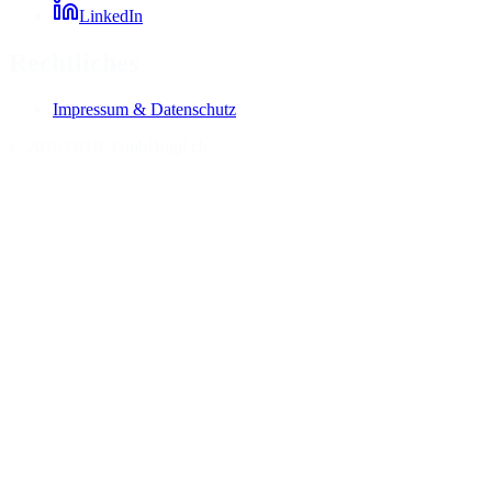
LinkedIn
Rechtliches
Impressum & Datenschutz
©
2026
OGIL GmbH
ogil.ch