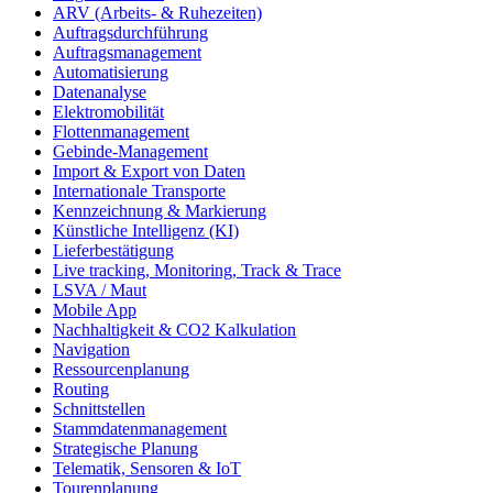
ARV (Arbeits- & Ruhezeiten)
Auftragsdurchführung
Auftragsmanagement
Automatisierung
Datenanalyse
Elektromobilität
Flottenmanagement
Gebinde-Management
Import & Export von Daten
Internationale Transporte
Kennzeichnung & Markierung
Künstliche Intelligenz (KI)
Lieferbestätigung
Live tracking, Monitoring, Track & Trace
LSVA / Maut
Mobile App
Nachhaltigkeit & CO2 Kalkulation
Navigation
Ressourcenplanung
Routing
Schnittstellen
Stammdatenmanagement
Strategische Planung
Telematik, Sensoren & IoT
Tourenplanung