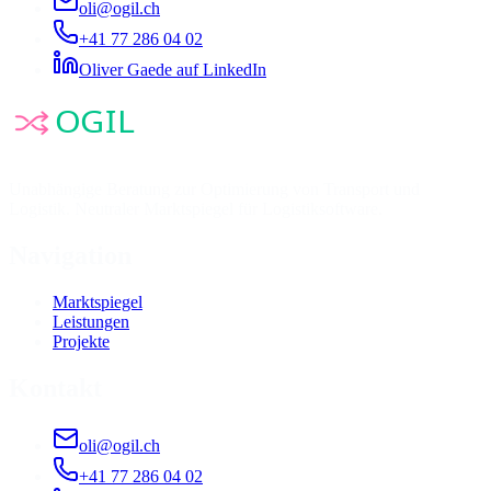
oli@ogil.ch
+41 77 286 04 02
Oliver Gaede auf LinkedIn
Unabhängige Beratung zur Optimierung von Transport und
Logistik. Neutraler Marktspiegel für Logistiksoftware.
Navigation
Marktspiegel
Leistungen
Projekte
Kontakt
oli@ogil.ch
+41 77 286 04 02