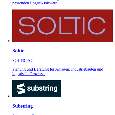
passenden Logistiksoftware.
Soltic
SOLTIC AG
Planung und Beratung für Anlagen, Industriebauten und
logistische Prozesse.
Substring