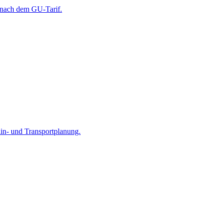
 nach dem GU-Tarif.
ain- und Transportplanung.