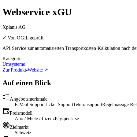
Webservice xGU
Xplanis AG
✓ Von OGIL geprüft
API-Service zur automatisierten Transportkosten-Kalkulation nach
Kategorie:
Umsysteme
Zur Produkt-Website ↗
Auf einen Blick
Angebotsmerkmale
E-Mail Support
Ticket Support
Telefonsupport
Regelmässige Rel
Preismodell
Abo / Miete / Lizenz
Pay-per-Use
Zielmarkt
Schweiz