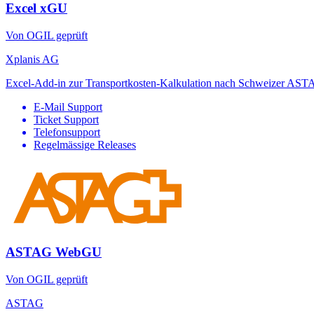
Excel xGU
Von OGIL geprüft
Xplanis AG
Excel-Add-in zur Transportkosten-Kalkulation nach Schweizer ASTA
E-Mail Support
Ticket Support
Telefonsupport
Regelmässige Releases
ASTAG WebGU
Von OGIL geprüft
ASTAG