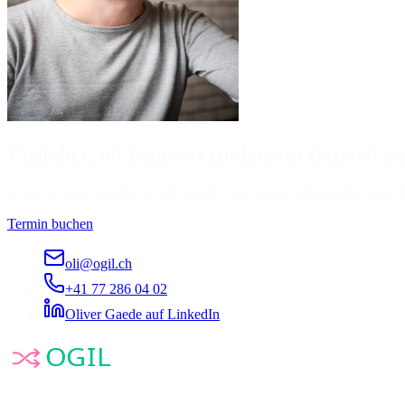
Unsicher, ob trans.eu zu deinem Betrieb pa
Gerne begleite ich dich anbieterneutral bei der Evaluation und Auswa
Termin buchen
oli@ogil.ch
+41 77 286 04 02
Oliver Gaede auf LinkedIn