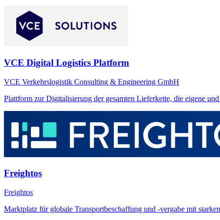
VCE Digital Logistics Platform
VCE Verkehrslogistik Consulting & Engineering GmbH
Plattform zur Digitalisierung der gesamten Lieferkette, die eigene un
Freightos
Freightos
Marktplatz für globale Transportbeschaffung und -vergabe mit stark