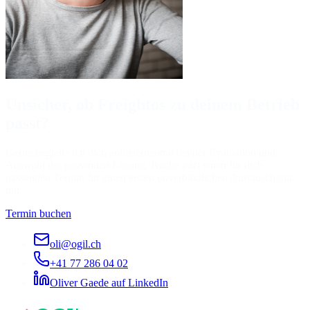
Unsicher, ob Freightos zu deinem Betrieb
passt?
Gerne begleite ich dich anbieterneutral bei der Evaluation und
Auswahl der passenden Lösung. Buche jetzt einen für dich
passenden Termin für einen ersten unverbindlichen Austausch mit
mir.
Termin buchen
oli@ogil.ch
+41 77 286 04 02
Oliver Gaede auf LinkedIn