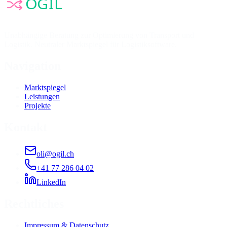
Unabhängige Beratung zur Optimierung von Transport und
Logistik. Neutraler Marktspiegel für Logistiksoftware.
Navigation
Marktspiegel
Leistungen
Projekte
Kontakt
oli@ogil.ch
+41 77 286 04 02
LinkedIn
Rechtliches
Impressum & Datenschutz