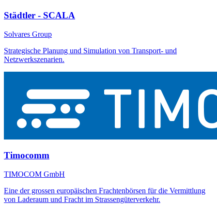
Städtler - SCALA
Solvares Group
Strategische Planung und Simulation von Transport- und
Netzwerkszenarien.
Timocomm
TIMOCOM GmbH
Eine der grossen europäischen Frachtenbörsen für die Vermittlung
von Laderaum und Fracht im Strassengüterverkehr.