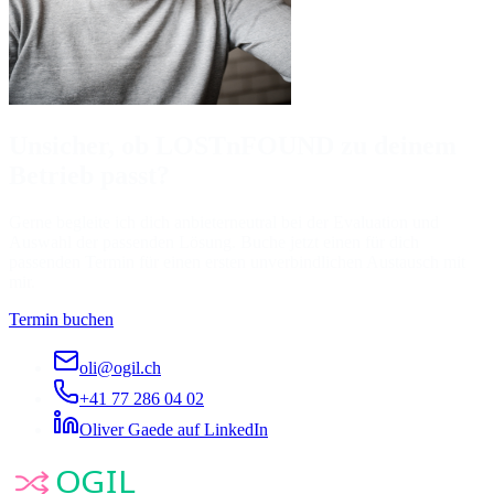
Unsicher, ob LOSTnFOUND zu deinem
Betrieb passt?
Gerne begleite ich dich anbieterneutral bei der Evaluation und
Auswahl der passenden Lösung. Buche jetzt einen für dich
passenden Termin für einen ersten unverbindlichen Austausch mit
mir.
Termin buchen
oli@ogil.ch
+41 77 286 04 02
Oliver Gaede auf LinkedIn