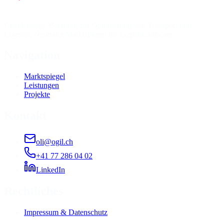
Unabhängige Beratung zur Optimierung von Transport und
Logistik. Neutraler Marktspiegel für Logistiksoftware.
Navigation
Marktspiegel
Leistungen
Projekte
Kontakt
oli@ogil.ch
+41 77 286 04 02
LinkedIn
Rechtliches
Impressum & Datenschutz