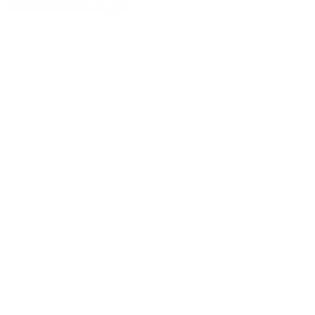
©
2026
OGIL GmbH
ogil.ch