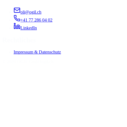
oli@ogil.ch
+41 77 286 04 02
LinkedIn
Rechtliches
Impressum & Datenschutz
©
2026
OGIL GmbH
ogil.ch