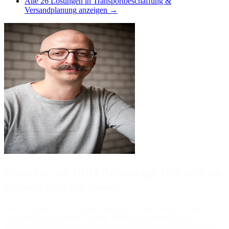
Alle
26
Lösungen in
Transportbeschaffung &
Versandplanung
anzeigen →
Unsicher, ob DBH Advantage Delivery zu
deinem Betrieb passt?
Gerne begleite ich dich anbieterneutral bei der Evaluation und
Auswahl der passenden Lösung. Buche jetzt einen für dich
passenden Termin für einen ersten unverbindlichen Austausch mit