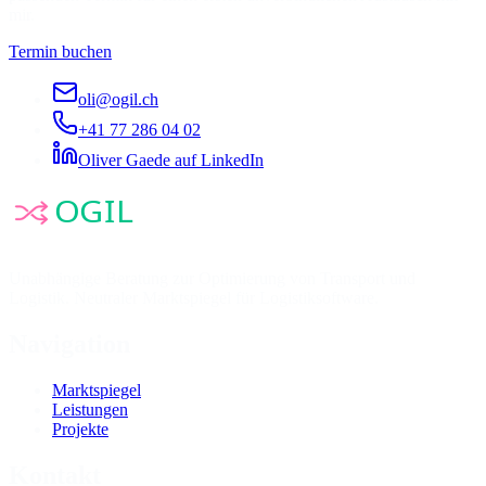
mir.
Termin buchen
oli@ogil.ch
+41 77 286 04 02
Oliver Gaede auf LinkedIn
Unabhängige Beratung zur Optimierung von Transport und
Logistik. Neutraler Marktspiegel für Logistiksoftware.
Navigation
Marktspiegel
Leistungen
Projekte
Kontakt