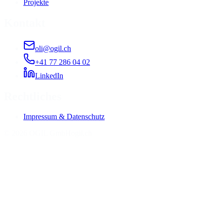
Projekte
Kontakt
oli@ogil.ch
+41 77 286 04 02
LinkedIn
Rechtliches
Impressum & Datenschutz
©
2026
OGIL GmbH
ogil.ch