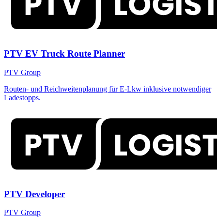
PTV EV Truck Route Planner
PTV Group
Routen- und Reichweitenplanung für E-Lkw inklusive notwendiger
Ladestopps.
PTV Developer
PTV Group