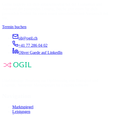
Gerne begleite ich dich anbieterneutral bei der Evaluation und
Auswahl der passenden Lösung. Buche jetzt einen für dich
passenden Termin für einen ersten unverbindlichen Austausch mit
mir.
Termin buchen
oli@ogil.ch
+41 77 286 04 02
Oliver Gaede auf LinkedIn
Unabhängige Beratung zur Optimierung von Transport und
Logistik. Neutraler Marktspiegel für Logistiksoftware.
Navigation
Marktspiegel
Leistungen