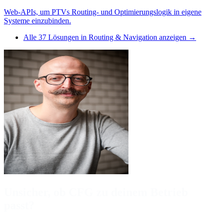
Web-APIs, um PTVs Routing- und Optimierungslogik in eigene
Systeme einzubinden.
Alle
37
Lösungen in
Routing & Navigation
anzeigen →
Unsicher, ob CFG zu deinem Betrieb
passt?